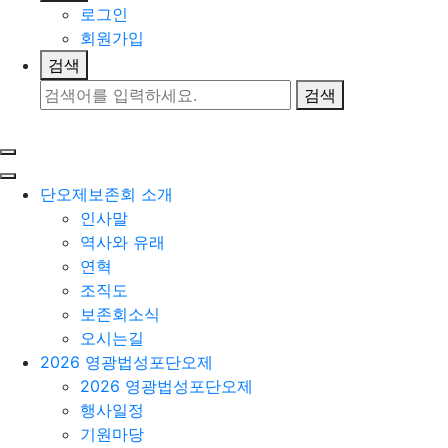
로그인
회원가입
검색
검색
사이트맵 열기
Toggle navigation
Menu
단오제보존회 소개
인사말
역사와 유래
연혁
조직도
보존회소식
오시는길
2026 영광법성포단오제
2026 영광법성포단오제
행사일정
기원마당