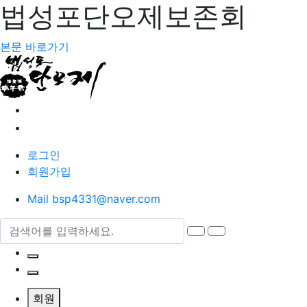
법성포단오제보존회
본문 바로가기
home
bookmark
로그인
회원가입
Mail
bsp4331@naver.com
검색어
검색
열기
검색 열기
사이트맵 열기
회원